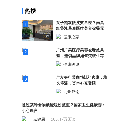
热榜
女子割双眼皮效果差？南昌
1
红谷滩星璨医疗美容被曝无
证行医！
健康之家
530.47万阅读
广州广美医疗美容被曝效果
2
差，连锁品牌如何突破生存
困境？
健康医讯
522.89万阅读
广发银行滑向“掉队”边缘：增
3
长停滞，资本补充受阻
九州评论
507.91万阅读
通过某种食物就能轻松减重？国家卫生健康委：
小心谣言
一点健康
505.47万阅读