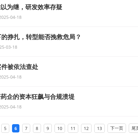
难以为继，研发效率存疑
2025-04-18
下的挣扎，转型能否挽救危局？
25-03-18
案件被依法查处
2025-04-18
资药企的资本狂飙与合规溃堤
2025-04-18
下一页
尾
5
6
7
8
9
10
11
12
13