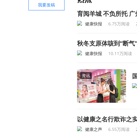
我要发稿
育阅羊城 不负所托 
健康快报
6.75万阅读
秋冬支原体咳到“断气
健康快报
10.11万阅读
资讯
以健康之名行欺诈之实
健康之声
6.55万阅读