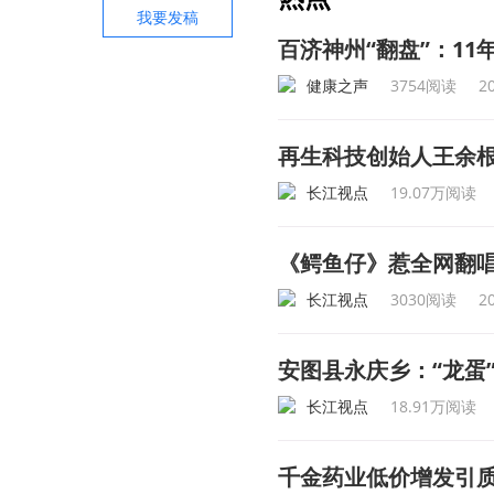
我要发稿
百济神州“翻盘”：1
健康之声
3754阅读
2
再生科技创始人王余
长江视点
19.07万阅读
《鳄鱼仔》惹全网翻唱
长江视点
3030阅读
2
安图县永庆乡：“龙蛋
长江视点
18.91万阅读
千金药业低价增发引质