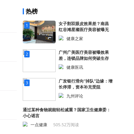
热榜
女子割双眼皮效果差？南昌
1
红谷滩星璨医疗美容被曝无
证行医！
健康之家
530.52万阅读
广州广美医疗美容被曝效果
2
差，连锁品牌如何突破生存
困境？
健康医讯
522.95万阅读
广发银行滑向“掉队”边缘：增
3
长停滞，资本补充受阻
九州评论
507.96万阅读
通过某种食物就能轻松减重？国家卫生健康委：
小心谣言
一点健康
505.52万阅读