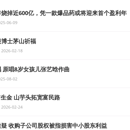
1年烧掉近600亿，凭一款爆品药或将迎来首个盈利年
025-06-09
根博士茅山祈福
2026-02-18
 原唱8岁女孩儿张艺晗作曲
025-08-02
”生金 山芋头拓宽富民路
2026-02-24
疑 收购子公司股权被指损害中小股东利益