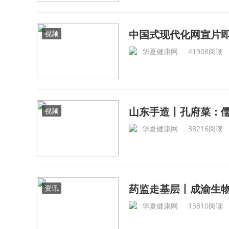
中国式现代化网宣片
视频
华夏健康网
41908阅读
山东手造丨孔府菜：
视频
华夏健康网
38216阅读
药监走基层丨成渝生
资讯
华夏健康网
13810阅读