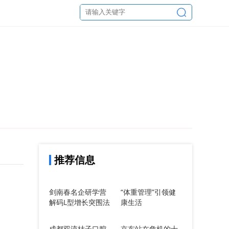
推荐信息
剑南春名企研学营
“体重管理”引领健
解码L型增长突围法
康生活
则：从三星堆创新
基因到2025政策红
成都双流桔子口腔
京东站在危机的十