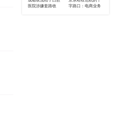
利预判
医院涉嫌套路收
字路口：电商业务
费，两年治疗无果
失守，市场份额不
反被索要天价费用
断萎缩