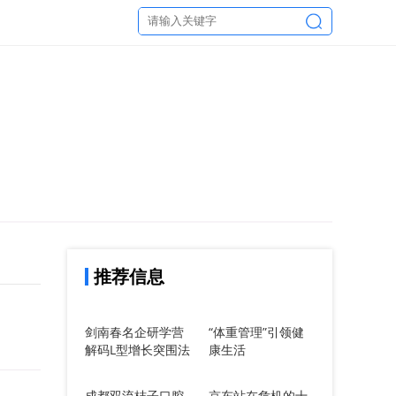
推荐信息
剑南春名企研学营
“体重管理”引领健
解码L型增长突围法
康生活
则：从三星堆创新
基因到2025政策红
成都双流桔子口腔
京东站在危机的十