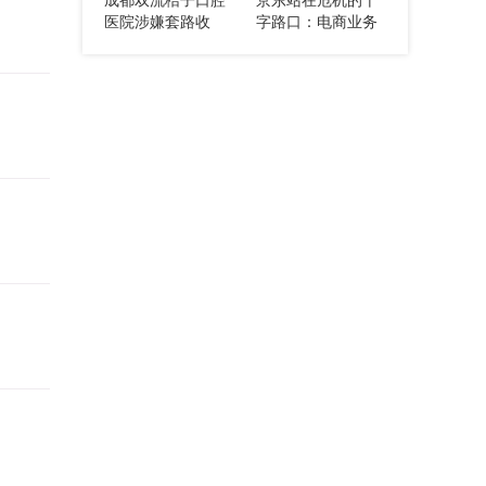
利预判
医院涉嫌套路收
字路口：电商业务
费，两年治疗无果
失守，市场份额不
反被索要天价费用
断萎缩