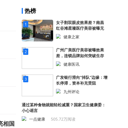
热榜
女子割双眼皮效果差？南昌
1
红谷滩星璨医疗美容被曝无
证行医！
健康之家
530.69万阅读
广州广美医疗美容被曝效果
2
差，连锁品牌如何突破生存
困境？
健康医讯
523.12万阅读
广发银行滑向“掉队”边缘：增
3
长停滞，资本补充受阻
九州评论
508.14万阅读
通过某种食物就能轻松减重？国家卫生健康委：
小心谣言
一点健康
505.72万阅读
亮相国