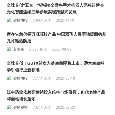
成“十四五”规划）
全球首创“五合一”锟铻®全骨科手术机器人亮相进博会
元化智能连续三年参展实现跨越式发展
健康快报
7.84万阅读
2025-11-07
库存告急仍捐万瓶驱蚊产品 中国双飞人冒雨驰援顺德基
孔肯雅热防控
养生圈
8.59万阅读
2025-08-08
全球首创！GUTX益次方益生菌即将上市，远大生命科
学引领行业新标准
健康快报
7.77万阅读
2025-08-18
江中药业依赖高营销投入维持市场份额，但代表性产品
却面临增长瓶颈
健康观察
7.67万阅读
2025-02-20