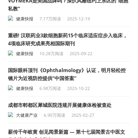
VOYMEKA是美国品牌吗？深扒风靡纽约上东区的“细胞
私教”
健康快报
7.17万阅读
2025-12-19
重磅! 汉联药业3款细胞新药15个临床适应症步入临床，
4项临床研究成果亮相国际期刊
健康快报
10.28万阅读
2025-09-22
国际眼科顶刊《Ophthalmology》认证，明月轻松控
镜片为近视防控提供“中国答案”
健康快报
6.98万阅读
2025-10-22
成都市郫都区犀城医院违规开展健康体检被查处
大健康产业
6.90万阅读
2025-02-27
薪传千年岐黄 创见闻景新篇 — 第十七届闻景古中医文