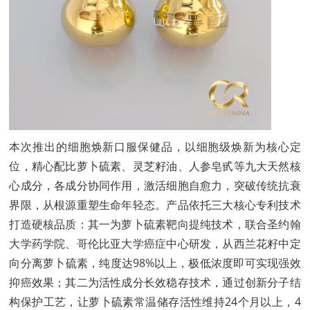
本次推出的细胞焕新口服保健品，以细胞级焕新为核心定
位，精心配比萝卜硫素、灵芝籽油、人参皂甙等九大天然核
心成分，各成分协同作用，激活细胞自愈力，突破传统抗衰
界限，从根源重塑生命年轻态。产品依托三大核心专利技术
打造硬核品质：其一为萝卜硫素靶向提纯技术，联合圣约翰
大学药学院、哥伦比亚大学癌症中心研发，从西兰花籽中定
向分离萝卜硫素，纯度达98%以上，极低浓度即可实现强效
抑癌效果；其二为活性成分长效稳存技术，通过创新分子结
构保护工艺，让萝卜硫素常温储存活性维持24个月以上，4