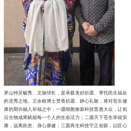
茅山钟灵毓秀、文脉绵长，是承载美好祈愿、寄托民生福祉
的灵秀之地。王余根博士焚香祈愿、静心礼敬，将对苍生健
康的期许融入祈福之中：一愿细胞焕新科技普惠大众，让前
沿生物成果赋能每一个人的生命活力；二愿天下苍生幸福安
康，远离疾患、身心康健；三愿再生科技守正创新，以匠心