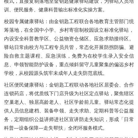
模式，直接复制落地至金钥匙健康驿站建设，为驿站人员培
训、便民服务、健康科普输出标准化实操方案。
校园专属健康驿站：由金钥匙工程联合各地教育主管部门统
筹落地，在全国中小学、乡村寄宿制校园设立标准化驿站，
内设安全科普教学区、公益物资仓储区、应急求助接待区。
驿站日常由校方与工程专员共管，常态化开展防拐防骗、避
险自救主题课程、应急演练，免费为在校学生录入安全信
息、申领智能防护设备，重点倾斜留守儿童聚集的偏远乡村
学校，从校园源头筑牢未成年人走失防范底线。
社区便民健康驿站：金钥匙工程联动各地社区居委会、合作
连锁药店，将优质线下门店升级为社区定点驿站，聚焦辖区
空巢老人、独居高龄老人、社区学龄前儿童。驿站常态化提
供人员信息建档、装备申领、走失求助、定期科普等公益服
务，定期组织公益讲师进社区宣讲防走失知识，形成「日常
科普—设备保障—走失帮扶」全闭环服务模式。