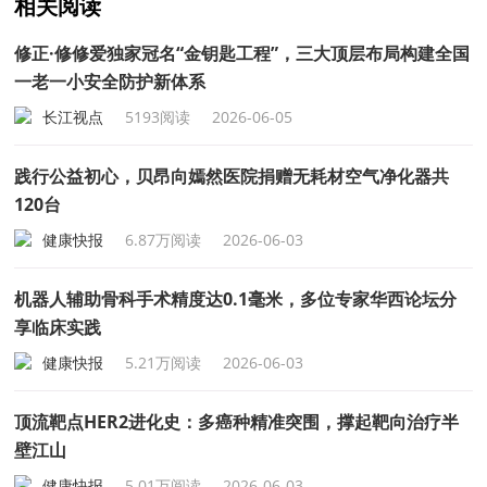
相关阅读
修正·修修爱独家冠名“金钥匙工程”，三大顶层布局构建全国
一老一小安全防护新体系
长江视点
5193阅读
2026-06-05
践行公益初心，贝昂向嫣然医院捐赠无耗材空气净化器共
120台
健康快报
6.87万阅读
2026-06-03
机器人辅助骨科手术精度达0.1毫米，多位专家华西论坛分
享临床实践
健康快报
5.21万阅读
2026-06-03
顶流靶点HER2进化史：多癌种精准突围，撑起靶向治疗半
壁江山
健康快报
5.01万阅读
2026-06-03