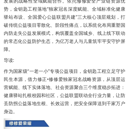
发展的战略性全域赋能合作。依托修修爱全产业链资源优
势，金钥匙工程落地“独家冠名深度赋能、全域标准化健康
驿站布设、全国爱心公益联盟共建”三大核心顶层规划，打
破传统公益项目零散化、阶段性痛点，以系统化布局重塑国
内防走失公益发展模式，构筑覆盖全国城乡、线上线下联动
的常态化公益防护生态，为亿万老人与儿童筑牢平安守护屏
障。
导读:
作为国家级“一老一小”专项公益项目，金钥匙工程立足守护
民生本源，借力修正•修修爱独家冠名战略资源，从顶层运
营赋能、线下实体落地、社会资源聚合三个维度稳步拓进：
健康驿站扎根校园和社区，公益联盟联动全行业力量，让防
丢防拐公益落地生根、长效运营，把安全保障送到千家万户
身边。