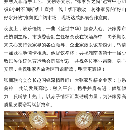
并融入非遗手工艺、文创等元素。“张家界之窗”运营中心组
织6小时不间断线上直播，线上线下联动，将张家界的“好山
好水好物”推向更广阔市场，现场达成多项合作意向。
晚宴上，鼓乐铿锵，一曲《盛世中华》振奋人心。张家界市
政协副主席、市执委会副主任杨余茂在祝酒辞中，向长期以
来关心支持张家界的各位领导、企业家致以诚挚感谢，恳请
一如既往地倾情相助。他提议举杯：共祝湖南省第十一届少
数民族传统体育运动会圆满华彩，共祝各位事业昌隆、身心
安康，共祝张家界旅游区再谱新篇，明天更辉煌！
张商联合会会长赵国锋深情呼吁广大张家界籍企业家：心系
桑梓，共筑发展高地；融入平台，携手并肩奋进；倾智倾
力，反哺故土热土。以赤子情怀汇聚磅礴力量，为张家界高
质量发展谱写崭新篇章。