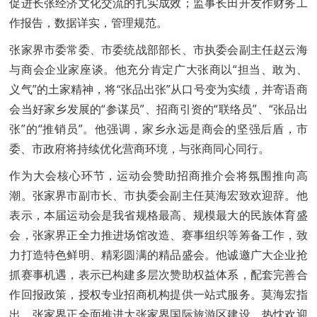
促进长张经济文化交流的扎实成效；监事长田开友作财务工
作报告，数据详实，管理规范。
张家界市委常委、市委统战部部长、市执委会副主任赵云海
与商会企业家座谈。他充分肯定广大张商以“担当、敢为、
义气”的土家精神，将“张品出张”从口号变为实绩，并寄语商
会当好家乡发展的“参谋员”、招商引资的“联络员”、“张品出
张”的“推销员”。他强调，家乡永远是商会的坚强后盾，市
委、市政府将持续优化营商环境，与张商同心同行。
作为大会核心环节，运动会赞助招商推介会将氛围推向高
潮。张家界市副市长、市执委会副主任莫海宏致欢迎辞。他
表示，本届运动会是我省规格最高、规模最大的民族体育盛
会，张家界正全力推进场馆改造、赛事组织等筹备工作，致
力打造特色鲜明、精彩圆满的精品盛会。他诚邀广大企业抢
抓赛事机遇，表示已构建多层次赞助权益体系，配套完善合
作回报政策，授权专业招商机构提供一站式服务。莫海宏指
出，张家界正全面推进大张家界国际旅游区建设，热忱欢迎