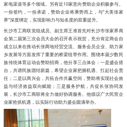
家电渠道等多个领域。另有近10家意向赞助企业积极参与。
一份签约，一份承诺，赞助企业将乘势而上，与“大美张家
界”深度绑定，实现影响力与知名度的双重提升。
长沙市工商联党组成员、副主席王准首先对长沙市张家界商
会第二届第三次会员大会的召开表示祝贺，充分肯定商会自
成立以来在推动长张两地经贸交流、服务会员企业、助力家
乡发展等方面发挥了重要的桥梁纽带作用。围绕本届少数民
族传统体育运动会赞助招商，他分享三点体会：一是盛会搭
台，共谱民族团结新篇，希望企业家把握机遇、扛起社会责
任；二是以商兴会，共拓合作共赢空间，赞助将实现社会效
益与经济效益双向赋能；三是服务护航，共促长张协同发
展，长沙市工商联将全力做好协调服务。他倡议广大民营企
业家抢抓机遇，以实际行动助力盛会圆满举办。