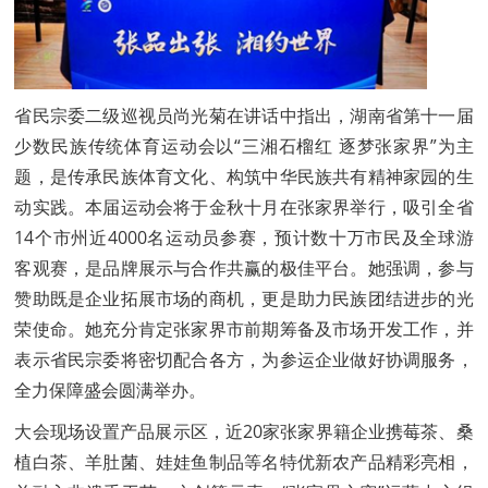
省民宗委二级巡视员尚光菊在讲话中指出，湖南省第十一届
少数民族传统体育运动会以“三湘石榴红 逐梦张家界”为主
题，是传承民族体育文化、构筑中华民族共有精神家园的生
动实践。本届运动会将于金秋十月在张家界举行，吸引全省
14个市州近4000名运动员参赛，预计数十万市民及全球游
客观赛，是品牌展示与合作共赢的极佳平台。她强调，参与
赞助既是企业拓展市场的商机，更是助力民族团结进步的光
荣使命。她充分肯定张家界市前期筹备及市场开发工作，并
表示省民宗委将密切配合各方，为参运企业做好协调服务，
全力保障盛会圆满举办。
大会现场设置产品展示区，近20家张家界籍企业携莓茶、桑
植白茶、羊肚菌、娃娃鱼制品等名特优新农产品精彩亮相，