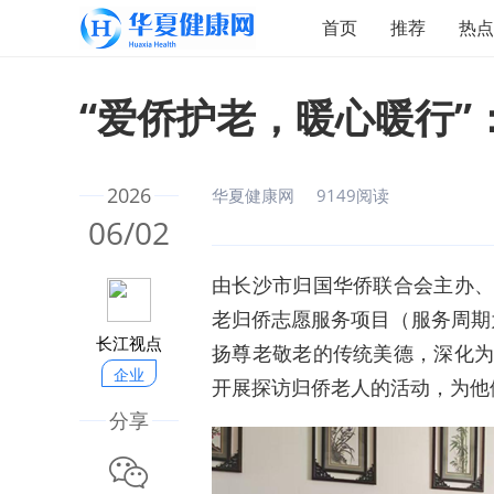
首页
推荐
热点
“爱侨护老，暖心暖行
2026
华夏健康网
9149阅读
06/02
由长沙市归国华侨联合会主办、
老归侨志愿服务项目（服务周期为2
长江视点
扬尊老敬老的传统美德，深化
企业
开展探访归侨老人的活动，为他
分享
微信