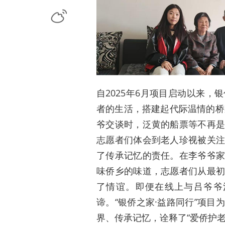
微博
自2025年6月项目启动以来
者的生活，搭建起代际温情的桥
爷交谈时，泛黄的船票等不再
志愿者们体会到老人珍视被关
了传承记忆的责任。在李爷爷
味侨乡的味道，志愿者们从最
了情谊。即便在线上与吕爷爷
谛。“银侨之家·益路同行”项
界、传承记忆，诠释了“爱侨护