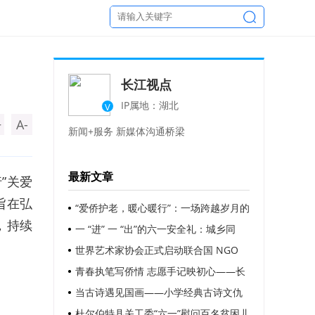
长江视点
IP属地：湖北
V
+
A-
新闻+服务 新媒体沟通桥梁
最新文章
”关爱
旨在弘
“爱侨护老，暖心暖行”：一场跨越岁月的
，持续
温情守护
一 “进” 一 “出”的六一安全礼：城乡同
频，诗教润心，蓝焰护航
世界艺术家协会正式启动联合国 NGO
咨商地位申办
青春执笔写侨情 志愿手记映初心——长
沙“银侨之家・益路同行”大学生志愿手记
当古诗遇见国画——小学经典古诗文仇
合辑温情呈现
立权带你“阅”经典古诗
杜尔伯特县关工委“六一”慰问百名贫困儿