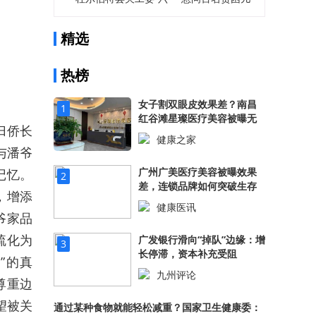
童爱心捐助
精选
热榜
女子割双眼皮效果差？南昌
1
红谷滩星璨医疗美容被曝无
归侨长
证行医！
健康之家
与潘爷
531.76万阅读
广州广美医疗美容被曝效果
记忆。
2
差，连锁品牌如何突破生存
，增添
困境？
健康医讯
爷家品
524.10万阅读
疏化为
广发银行滑向“掉队”边缘：增
3
长停滞，资本补充受阻
”的真
九州评论
尊重边
509.18万阅读
望被关
通过某种食物就能轻松减重？国家卫生健康委：