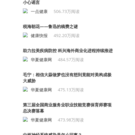
小心谣言
一点健康
506.73万阅读
税海朝花——鲁迅的稿费之谜
健康快报
492.20万阅读
助力拉美疾病防控 科兴海外商业化进程持续推进
华夏健康网
484.57万阅读
毛宁：相信大蒜做梦也没有想到竟能对美构成极
大威胁
华夏健康网
475.13万阅读
第三届全国商业服务业职业技能竞赛保育师赛项
总决赛落幕
华夏健康网
473.98万阅读
中枢神经系统感染是怎么回事？