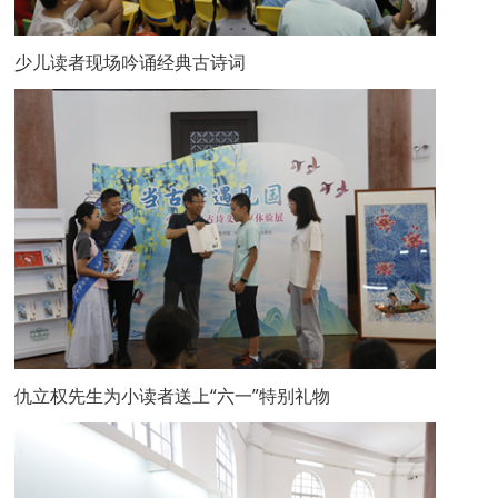
少儿读者现场吟诵经典古诗词
仇立权先生为小读者送上“六一”特别礼物