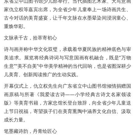
东省立中山图书馆少儿部举行。当代插图艺术家、大写意画
家仇立权等嘉宾出席，为全省少年儿童奉上一场诗画共生、
古今对话的美育盛宴，让千年文脉在水墨晕染间浸润童心、
重焕华彩。
文脉承千古，拾萃寄初心
诗与画并称中华文化双璧，承载着华夏民族的精神底色与审
美追求。展览将经典诗词与写意国画有机融合，既是“万物
生意”“美不自美”中华美学精神的当代回响，也是省图深耕少
儿美育、创新阅读推广的生动实践。
开幕仪式上，仇立权先生向广东省立中山图书馆倾情捐赠国
画原稿与所著《我爱读古诗——小学经典古诗文名家领读
版》等美育书籍，方家忠馆长登台致辞，向全省少年儿童送
上节日祝福，寄望孩子们在美育熏陶中涵养文化自信、汲取
成长力量。
笔墨藏诗韵，丹青绘匠心