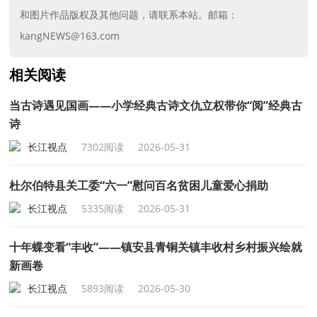
和图片作品版权及其他问题，请联系本站。邮箱：
kangNEWS@163.com
相关阅读
当古诗遇见国画——小学经典古诗文仇立权带你“阅”经典古
诗
长江视点
7302阅读
2026-05-31
杜尔伯特县关工委“六一”慰问百名贫困儿童爱心捐助
长江视点
5335阅读
2026-05-31
十年蝶变看“丰收”——镇安县青铜关镇丰收村乡村振兴绘就
新画卷
长江视点
5893阅读
2026-05-30