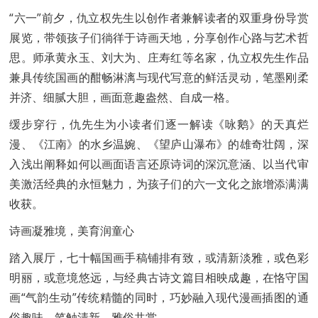
“六一”前夕，仇立权先生以创作者兼解读者的双重身份导赏
展览，带领孩子们徜徉于诗画天地，分享创作心路与艺术哲
思。师承黄永玉、刘大为、庄寿红等名家，仇立权先生作品
兼具传统国画的酣畅淋漓与现代写意的鲜活灵动，笔墨刚柔
并济、细腻大胆，画面意趣盎然、自成一格。
缓步穿行，仇先生为小读者们逐一解读《咏鹅》的天真烂
漫、《江南》的水乡温婉、《望庐山瀑布》的雄奇壮阔，深
入浅出阐释如何以画面语言还原诗词的深沉意涵、以当代审
美激活经典的永恒魅力，为孩子们的六一文化之旅增添满满
收获。
诗画凝雅境，美育润童心
踏入展厅，七十幅国画手稿铺排有致，或清新淡雅，或色彩
明丽，或意境悠远，与经典古诗文篇目相映成趣，在恪守国
画“气韵生动”传统精髓的同时，巧妙融入现代漫画插图的通
俗趣味，笔触清新、雅俗共赏。