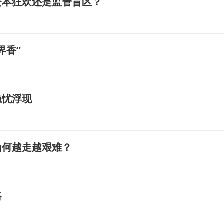
资本狂欢还是监管盲区？
界香”
隐忧浮现
为何越走越艰难？
路