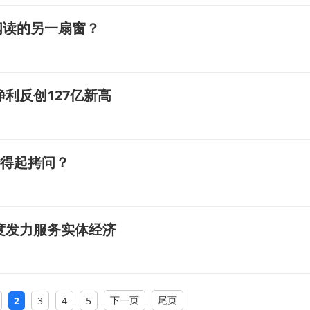
阅读的另一扇窗？
净利反创127亿新高
经得起拷问？
度发力服务实体经济
下一页
尾页
2
3
4
5