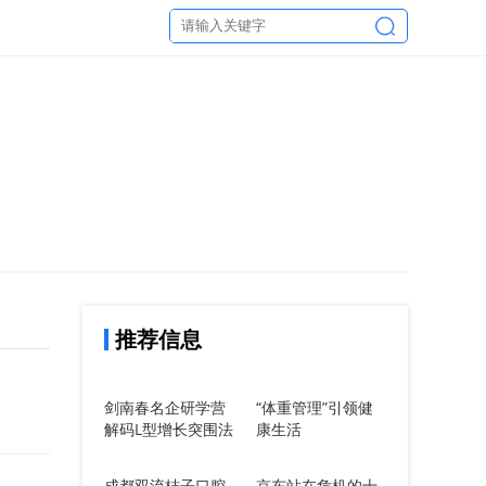
推荐信息
剑南春名企研学营
“体重管理”引领健
解码L型增长突围法
康生活
则：从三星堆创新
基因到2025政策红
成都双流桔子口腔
京东站在危机的十