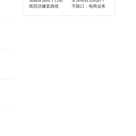
利预判
医院涉嫌套路收
字路口：电商业务
费，两年治疗无果
失守，市场份额不
反被索要天价费用
断萎缩